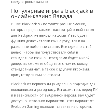
среди игровых казино.
Популярные игры в blackjack в
онлайн-казино Вавада
В Live Blackjack вы получите разные эмоции,
которые предоставляет настоящий онлайн-стол
для blackjack, не выходя из дома! У вас будет
функция делать ставки как на руку, так и на
различные побочные ставки. Все сделано с той
целью, чтобы вы почувствовали себя в
стандартном казино. Перед вами будет живой
дилер, вы сможете общаться с ним используя
стандартный чат, а также с другими игроками,
присутствующими за столом.
Blackjack от первого лица идеально подходит для
поклонников игры одному. Вы окажетесь перед ПК,
и в зависимости от выбранной версии, вам будет
доступно несколько вариантов. Этот вариант от
Evolution Gaming позволит ставить на стороны,