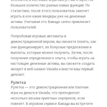
большое количество разных новых функций. По
статистике, после этого пользователь захочет
играть в кое-какие вендеры уже на денежные
активы. Учитывая это Вавада casino привлекает
пользователей.
Попробовав игровые автоматы в
демонстрационной версии, вы сможете понять, как
они функционируют, их бонусные предложения и
выплаты, которые можно получить. Затем, после
получения определенного опыта, чтобы играть на
настоящие денежные активы, вы сможете создать
аккаунт в веб-казино Vavada и внести ваш первый
депозит.
Рулетка
Рулетка — это демонстрационная или платная
игра на деньги в Vavada, что преподносит
несколько весьма приятных сюрпризов, если
повезёт. В игровом сервисе Вавада вы встретите