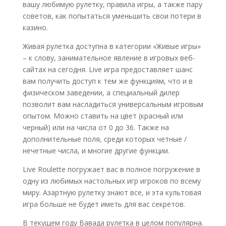
вашу любимую рулетку, правила игры, а также пару
советов, как попытаться уменьшить свои потери в
казино.
Живая рулетка доступна в категории «Живые игры»
– к слову, занимательное явление в игровых веб-
сайтах на сегодня. Live игра предоставляет шанс
вам получить доступ к тем же функциям, что и в
физическом заведении, а специальный дилер
позволит вам насладиться универсальным игровым
опытом. Можно ставить на цвет (красный или
черный) или на числа от 0 до 36. Также на
дополнительные поля, среди которых четные /
нечетные числа, и многие другие функции.
Live Roulette погружает вас в полное погружение в
одну из любимых настольных игр игроков по всему
миру. Азартную рулетку знают все, и эта культовая
игра больше не будет иметь для вас секретов.
В текущем году Вавада рулетка в целом популярна.