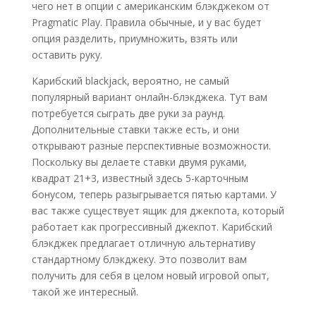
чего нет в опции с американским блэкджеком от
Pragmatic Play. Правила обычные, и у вас будет
опция разделить, приумножить, взять или
оставить руку.
Карибский blackjack, вероятно, не самый
популярный вариант онлайн-блэкджека. Тут вам
потребуется сыграть две руки за раунд.
Дополнительные ставки также есть, и они
открывают разные перспективные возможности.
Поскольку вы делаете ставки двумя руками,
квадрат 21+3, известный здесь 5-карточным
бонусом, теперь разыгрывается пятью картами. У
вас также существует ящик для джекпота, который
работает как прогрессивный джекпот. Карибский
блэкджек предлагает отличную альтернативу
стандартному блэкджеку. Это позволит вам
получить для себя в целом новый игровой опыт,
такой же интересный.